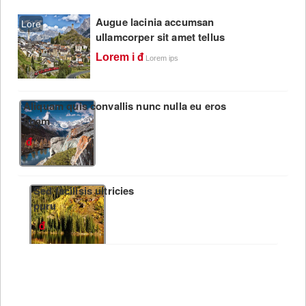
Augue lacinia accumsan
Lore
ullamcorper sit amet tellus
Lorem i
Lorem ips
Aliquam quis convallis nunc nulla eu eros
quam
<
Sed facilisis ultricies
puru