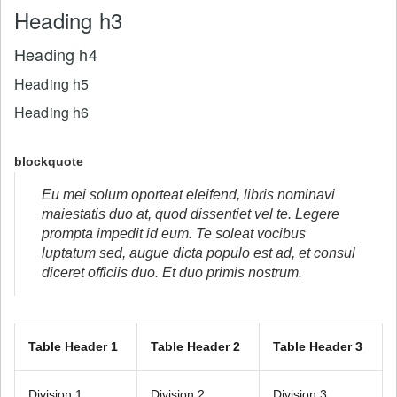
Heading h3
Heading h4
Heading h5
Heading h6
blockquote
Eu mei solum oporteat eleifend, libris nominavi
maiestatis duo at, quod dissentiet vel te. Legere
prompta impedit id eum. Te soleat vocibus
luptatum sed, augue dicta populo est ad, et consul
diceret officiis duo. Et duo primis nostrum.
Table Header 1
Table Header 2
Table Header 3
Division 1
Division 2
Division 3