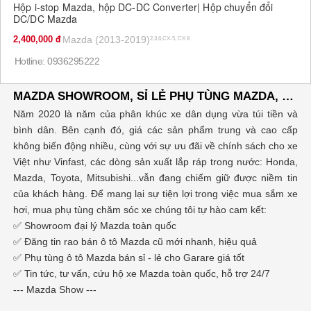
Hộp i-stop Mazda, hộp DC-DC Converter| Hộp chuyển đổi
DC/DC Mazda
2,400,000
Mazda (2013-2019)
2,3,6,CX-5, CX 8
Hotline: 0936295222
MAZDA SHOWROOM, SỈ LẺ PHỤ TÙNG MAZDA, ĐĂNG TIN RAO VẶT MUA BÁN XE Ô TÔ
Năm 2020 là năm của phân khúc xe dân dụng vừa túi tiền và
bình dân. Bên cạnh đó, giá các sản phẩm trung và cao cấp
không biến động nhiều, cùng với sự ưu đãi về chính sách cho xe
Việt như Vinfast, các dòng sản xuất lắp ráp trong nước: Honda,
Mazda, Toyota, Mitsubishi...vẫn đang chiếm giữ được niềm tin
của khách hàng. Để mang lại sự tiện lợi trong việc mua sắm xe
hơi, mua phụ tùng chăm sóc xe chúng tôi tự hào cam kết:
✅ Showroom đại lý Mazda toàn quốc
✅ Đăng tin rao bán ô tô Mazda cũ mới nhanh, hiệu quả
✅ Phụ tùng ô tô Mazda bán sỉ - lẻ cho Garare giá tốt
✅ Tin tức, tư vấn, cứu hộ xe Mazda toàn quốc, hỗ trợ 24/7
--- Mazda Show ---