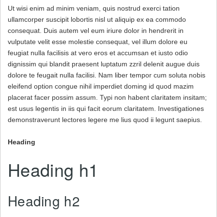
Ut wisi enim ad minim veniam, quis nostrud exerci tation
ullamcorper suscipit lobortis nisl ut aliquip ex ea commodo
consequat. Duis autem vel eum iriure dolor in hendrerit in
vulputate velit esse molestie consequat, vel illum dolore eu
feugiat nulla facilisis at vero eros et accumsan et iusto odio
dignissim qui blandit praesent luptatum zzril delenit augue duis
dolore te feugait nulla facilisi. Nam liber tempor cum soluta nobis
eleifend option congue nihil imperdiet doming id quod mazim
placerat facer possim assum. Typi non habent claritatem insitam;
est usus legentis in iis qui facit eorum claritatem. Investigationes
demonstraverunt lectores legere me lius quod ii legunt saepius.
Heading
Heading h1
Heading h2