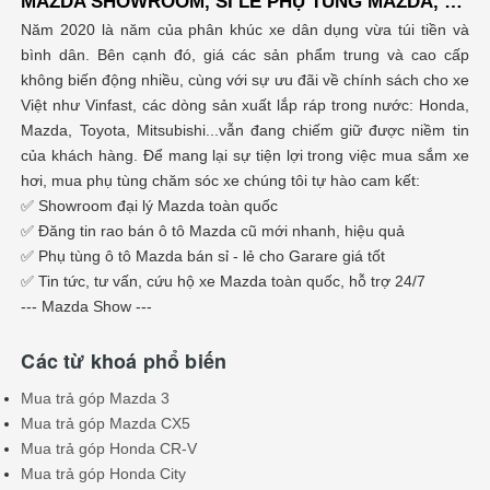
MAZDA SHOWROOM, SỈ LẺ PHỤ TÙNG MAZDA, ĐĂNG TIN RAO VẶT MUA BÁN XE Ô TÔ
Năm 2020 là năm của phân khúc xe dân dụng vừa túi tiền và
bình dân. Bên cạnh đó, giá các sản phẩm trung và cao cấp
không biến động nhiều, cùng với sự ưu đãi về chính sách cho xe
Việt như Vinfast, các dòng sản xuất lắp ráp trong nước: Honda,
Mazda, Toyota, Mitsubishi...vẫn đang chiếm giữ được niềm tin
của khách hàng. Để mang lại sự tiện lợi trong việc mua sắm xe
hơi, mua phụ tùng chăm sóc xe chúng tôi tự hào cam kết:
✅ Showroom đại lý Mazda toàn quốc
✅ Đăng tin rao bán ô tô Mazda cũ mới nhanh, hiệu quả
✅ Phụ tùng ô tô Mazda bán sỉ - lẻ cho Garare giá tốt
✅ Tin tức, tư vấn, cứu hộ xe Mazda toàn quốc, hỗ trợ 24/7
--- Mazda Show ---
Các từ khoá phổ biến
Mua trả góp Mazda 3
Mua trả góp Mazda CX5
Mua trả góp Honda CR-V
Mua trả góp Honda City