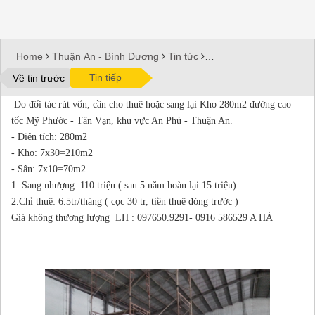
Home
Thuận An - Bình Dương
Tin tức
Xưởng Bình Dương cho thuê
Cho thuê hoặc
Tin tiếp
Về tin trước
sang lại kho 280m2 tại Mỹ Phước _Tân Vạn-
Do đối tác rút vốn, cần cho thuê hoặc sang lại Kho 280m2 đường cao
Thuận an -Bình Dương
tốc Mỹ Phước - Tân Vạn, khu vực An Phú - Thuận An.
- Diện tích: 280m2
- Kho: 7x30=210m2
- Sân: 7x10=70m2
1. Sang nhượng: 110 triệu ( sau 5 năm hoàn lại 15 triệu)
2.Chỉ thuê: 6.5tr/tháng ( cọc 30 tr, tiền thuê đóng trước )
Giá không thương lượng LH : 097650.9291- 0916 586529 A HÀ