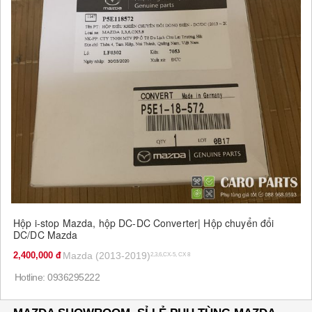
Hộp i-stop Mazda, hộp DC-DC Converter| Hộp chuyển đổi
DC/DC Mazda
2,400,000
Mazda (2013-2019)
2,3,6,CX-5, CX 8
Hotline: 0936295222