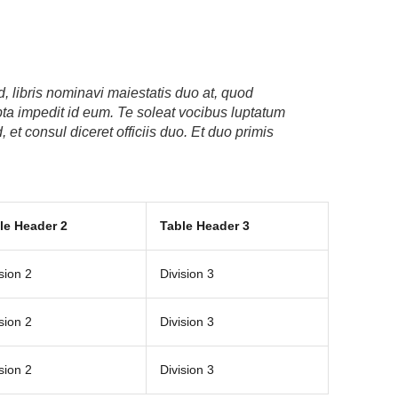
, libris nominavi maiestatis duo at, quod
pta impedit id eum. Te soleat vocibus luptatum
 et consul diceret officiis duo. Et duo primis
le Header 2
Table Header 3
sion 2
Division 3
sion 2
Division 3
sion 2
Division 3