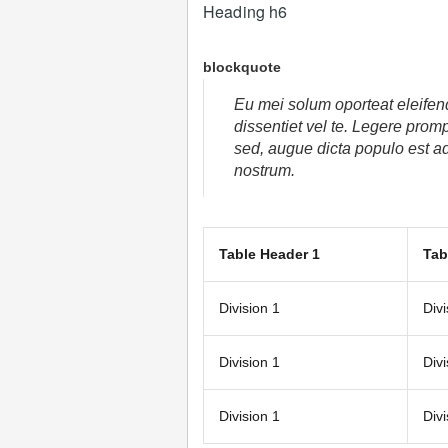
Heading h6
blockquote
Eu mei solum oporteat eleifend
dissentiet vel te. Legere prom
sed, augue dicta populo est ad,
nostrum.
Table Header 1
Tab
Division 1
Divi
Division 1
Divi
Division 1
Divi