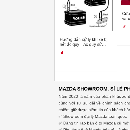
Cứu 
và 
chí
Hướng dẫn xử lý khi xe bị
hết ắc quy - Ắc quy sử
dụng cho xe Mazda
MAZDA SHOWROOM, SỈ LẺ PH
Năm 2020 là năm của phân khúc xe dâ
cùng với sự ưu đãi về chính sách cho
chiếm giữ được niềm tin của khách hàn
✅ Showroom đại lý Mazda toàn quốc
✅ Đăng tin rao bán ô tô Mazda cũ mới
✅ Phụ tùng ô tô Mazda bán sỉ - lẻ cho 