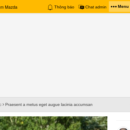
Menu
Thông báo
Chat admin
c
Praesent a metus eget augue lacinia accumsan