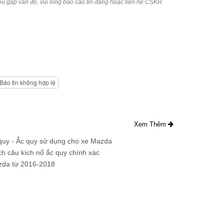
ếu gặp vấn đề, vui lòng báo cáo tin đăng hoặc liên hệ CSKH
Báo tin không hợp lệ
Xem Thêm
 quy - Ắc quy sử dụng cho xe Mazda
ch câu kích nổ ắc quy chính xác
azda từ 2016-2018