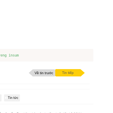
reng insum 
Tin tiếp
Về tin trước
Tin tức