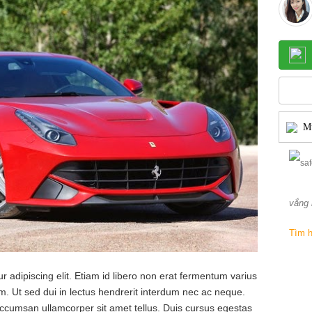
Mu
vắng 
Tìm h
 adipiscing elit. Etiam id libero non erat fermentum varius
am. Ut sed dui in lectus hendrerit interdum nec ac neque.
ccumsan ullamcorper sit amet tellus. Duis cursus egestas