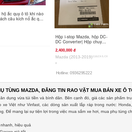
hộ ắc quy ô tô khi nào
cách câu kích nổ ắc quy
nh xác
Hộp i-stop Mazda, hộp DC-
DC Converter| Hộp chuyển
đổi DC/DC Mazda
2,400,000
Mazda (2013-2019)
2,3,6,CX-5, CX
8
Hotline: 0936295222
Ụ TÙNG MAZDA, ĐĂNG TIN RAO VẶT MUA BÁN XE Ô T
n dụng vừa túi tiền và bình dân. Bên cạnh đó, giá các sản phẩm tru
 xe Việt như Vinfast, các dòng sản xuất lắp ráp trong nước: Honda,
g. Để mang lại sự tiện lợi trong việc mua sắm xe hơi, mua phụ tùng c
 nhanh, hiệu quả
Garare giá tốt