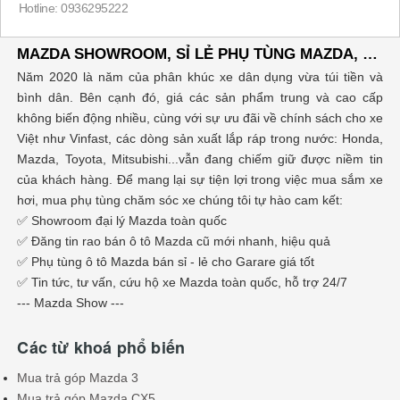
Hotline: 0936295222
MAZDA SHOWROOM, SỈ LẺ PHỤ TÙNG MAZDA, ĐĂNG TIN RAO VẶT MUA BÁN XE Ô TÔ
Năm 2020 là năm của phân khúc xe dân dụng vừa túi tiền và
bình dân. Bên cạnh đó, giá các sản phẩm trung và cao cấp
không biến động nhiều, cùng với sự ưu đãi về chính sách cho xe
Việt như Vinfast, các dòng sản xuất lắp ráp trong nước: Honda,
Mazda, Toyota, Mitsubishi...vẫn đang chiếm giữ được niềm tin
của khách hàng. Để mang lại sự tiện lợi trong việc mua sắm xe
hơi, mua phụ tùng chăm sóc xe chúng tôi tự hào cam kết:
✅ Showroom đại lý Mazda toàn quốc
✅ Đăng tin rao bán ô tô Mazda cũ mới nhanh, hiệu quả
✅ Phụ tùng ô tô Mazda bán sỉ - lẻ cho Garare giá tốt
✅ Tin tức, tư vấn, cứu hộ xe Mazda toàn quốc, hỗ trợ 24/7
--- Mazda Show ---
Các từ khoá phổ biến
Mua trả góp Mazda 3
Mua trả góp Mazda CX5