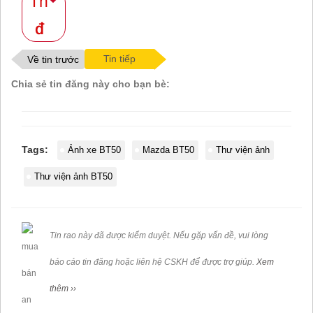
Th
Tin tiếp
Về tin trước
Chia sẻ tin đăng này cho bạn bè:
Tags:
Ảnh xe BT50
Mazda BT50
Thư viện ảnh
Thư viện ảnh BT50
Tin rao này đã được kiểm duyệt. Nếu gặp vấn đề, vui lòng
báo cáo tin đăng hoặc liên hệ CSKH để được trợ giúp.
Xem
thêm ››