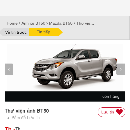
Home
Ảnh xe BT50
Mazda BT50
Thư viện
ảnh
Thư viện ảnh BT50
Thư viện ảnh BT50
Tin tiếp
Về tin trước
còn hàng
Thư viện ảnh BT50
Lưu tin
▲ Bấm để Lưu tin
Th
-
Th