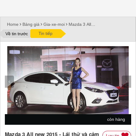
Home
Bảng giá
Gia-xe-moi
Mazda 3 All
new 2015
Mazda 3 All new 2015 - Lái thử và
Tin tiếp
Về tin trước
cảm nhận
còn hàng
Mazda 3 All new 2015 - Lái thử và cảm
Lưu tin