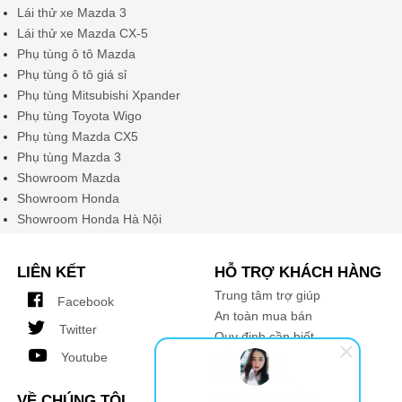
Lái thử xe Mazda 3
Lái thử xe Mazda CX-5
Phụ tùng ô tô Mazda
Phụ tùng ô tô giá sỉ
Phụ tùng Mitsubishi Xpander
Phụ tùng Toyota Wigo
Phụ tùng Mazda CX5
Phụ tùng Mazda 3
Showroom Mazda
Showroom Honda
Showroom Honda Hà Nội
LIÊN KẾT
HỖ TRỢ KHÁCH HÀNG
Trung tâm trợ giúp
Facebook
An toàn mua bán
Twitter
Quy định cần biết
Youtube
Hỗ trợ FAQs
Liên hệ hỗ trợ
VỀ CHÚNG TÔI
CHỨNG NHẬN