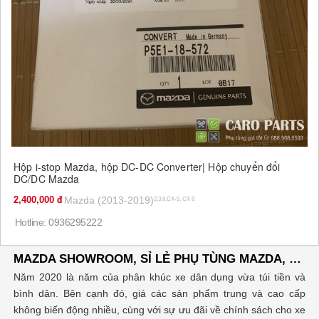
Hộp i-stop Mazda, hộp DC-DC Converter| Hộp chuyển đổi
DC/DC Mazda
2,400,000
Mazda (2013-2019)
2,3,6,CX-5, CX 8
Hotline: 0936295222
MAZDA SHOWROOM, SỈ LẺ PHỤ TÙNG MAZDA, ĐĂNG TIN RAO VẶT MUA BÁN XE Ô TÔ
Năm 2020 là năm của phân khúc xe dân dụng vừa túi tiền và
bình dân. Bên cạnh đó, giá các sản phẩm trung và cao cấp
không biến động nhiều, cùng với sự ưu đãi về chính sách cho xe