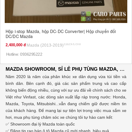
Hộp i-stop Mazda, hộp DC-DC Converter| Hộp chuyển đổi
DC/DC Mazda
2,400,000
Mazda (2013-2019)
2,3,6,CX-5, CX 8
Hotline: 0936295222
MAZDA SHOWROOM, SỈ LẺ PHỤ TÙNG MAZDA, ĐĂNG TIN RAO VẶT MUA BÁN XE Ô TÔ
Năm 2020 là năm của phân khúc xe dân dụng vừa túi tiền và
bình dân. Bên cạnh đó, giá các sản phẩm trung và cao cấp
không biến động nhiều, cùng với sự ưu đãi về chính sách cho xe
Việt như Vinfast, các dòng sản xuất lắp ráp trong nước: Honda,
Mazda, Toyota, Mitsubishi...vẫn đang chiếm giữ được niềm tin
của khách hàng. Để mang lại sự tiện lợi trong việc mua sắm xe
hơi, mua phụ tùng chăm sóc xe chúng tôi tự hào cam kết:
✅ Showroom đại lý Mazda toàn quốc
✅ Đăng tin rao bán ô tô Mazda cũ mới nhanh, hiệu quả