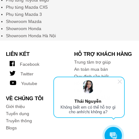
Phụ tùng Mazda CX5
Phụ tùng Mazda 3
Showroom Mazda
Showroom Honda
Showroom Honda Hà Nội
LIÊN KẾT
HỖ TRỢ KHÁCH HÀNG
Trung tâm trợ giúp
Facebook
An toàn mua bán
Twitter
Quy định cần biết
Youtube
Hỗ trợ FAQs
Liên hệ hỗ trợ
VỀ CHÚNG TÔI
CHỨNG NHẬN
Thái Nguyễn
Giới thiệu
Không biết em có thể hỗ trợ gì
cho anh/chị không ạ?
Tuyển dụng
Truyền thông
Blogs