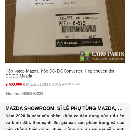
Hộp i-stop Mazda, hộp DC-DC Converter| Hộp chuyển đổi
DC/DC Mazda
2,400,000
Mazda (2013-2019)
2,3,6,CX-5, CX 8
Hotline: 0936295222
MAZDA SHOWROOM, SỈ LẺ PHỤ TÙNG MAZDA, ĐĂNG TIN RAO VẶT MUA BÁN XE Ô TÔ
Năm 2020 là năm của phân khúc xe dân dụng vừa túi tiền
và bình dân. Bên cạnh đó, giá các sản phẩm trung và cao
cấp không biến động nhiều, cùng với sự ưu đãi về chính