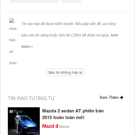
Tin rao này đã được kiểm duyệt. Nếu gặp vấn đề, vui lòng
báo cáo tin đăng hoặc liên hệ CSKH để được trợ giúp.
Xem
thêm ››
Báo tin không hợp lệ
TIN RAO TƯƠNG TỰ
Xem Thêm
Mazda 2 sedan AT phiên bản
M
2015 hoàn toàn mới
Mazd
Mazda