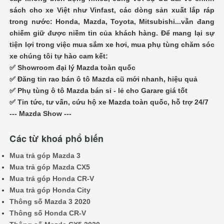
sách cho xe Việt như Vinfast, các dòng sản xuất lắp ráp
trong nước: Honda, Mazda, Toyota, Mitsubishi...vẫn đang
chiếm giữ được niềm tin của khách hàng. Để mang lại sự
tiện lợi trong việc mua sắm xe hơi, mua phụ tùng chăm sóc
xe chúng tôi tự hào cam kết:
✅ Showroom đại lý Mazda toàn quốc
✅ Đăng tin rao bán ô tô Mazda cũ mới nhanh, hiệu quả
✅ Phụ tùng ô tô Mazda bán sỉ - lẻ cho Garare giá tốt
✅ Tin tức, tư vấn, cứu hộ xe Mazda toàn quốc, hỗ trợ 24/7
--- Mazda Show ---
Các từ khoá phổ biến
Mua trả góp Mazda 3
Mua trả góp Mazda CX5
Mua trả góp Honda CR-V
Mua trả góp Honda City
Thông số Mazda 3 2020
Thông số Honda CR-V