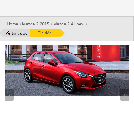
Home
Mazda 2 2015
Mazda 2 All new
Mazda 2 hatchback 2015
Xe mới
Xe Mazda
Tin tiếp
Về tin trước
2 phiên bản Hatchback 2015 nhập khẩu Thái
Lan