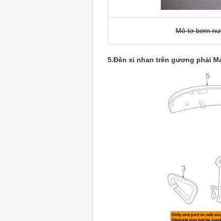
Mô tơ bơm nư
5.Đèn xi nhan trên gương phải M