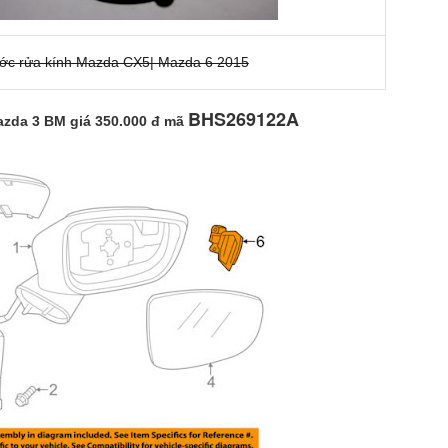
ớc rửa kính Mazda CX5| Mazda 6 2015
BHS269122A
azda 3 BM giá 350.000 đ mã