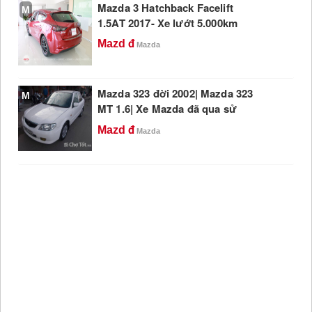
Mazda 3 Hatchback Facelift
M
1.5AT 2017- Xe lướt 5.000km
Mazd
Mazda
Mazda 323 đời 2002| Mazda 323
M
MT 1.6| Xe Mazda đã qua sử
dụng
Mazd
Mazda