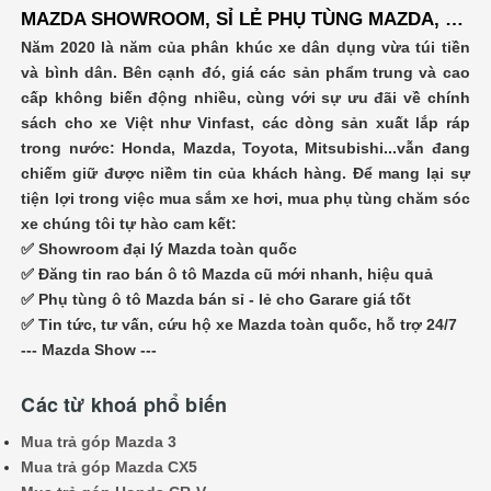
MAZDA SHOWROOM, SỈ LẺ PHỤ TÙNG MAZDA, ĐĂNG TIN RAO VẶT MUA BÁN XE Ô TÔ
Năm 2020 là năm của phân khúc xe dân dụng vừa túi tiền
và bình dân. Bên cạnh đó, giá các sản phẩm trung và cao
cấp không biến động nhiều, cùng với sự ưu đãi về chính
sách cho xe Việt như Vinfast, các dòng sản xuất lắp ráp
trong nước: Honda, Mazda, Toyota, Mitsubishi...vẫn đang
chiếm giữ được niềm tin của khách hàng. Để mang lại sự
tiện lợi trong việc mua sắm xe hơi, mua phụ tùng chăm sóc
xe chúng tôi tự hào cam kết:
✅ Showroom đại lý Mazda toàn quốc
✅ Đăng tin rao bán ô tô Mazda cũ mới nhanh, hiệu quả
✅ Phụ tùng ô tô Mazda bán sỉ - lẻ cho Garare giá tốt
✅ Tin tức, tư vấn, cứu hộ xe Mazda toàn quốc, hỗ trợ 24/7
--- Mazda Show ---
Các từ khoá phổ biến
Mua trả góp Mazda 3
Mua trả góp Mazda CX5