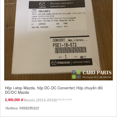
Hộp i-stop Mazda, hộp DC-DC Converter| Hộp chuyển đổi
DC/DC Mazda
2,400,000
Mazda (2013-2019)
2,3,6,CX-5, CX 8
Hotline: 0936295222